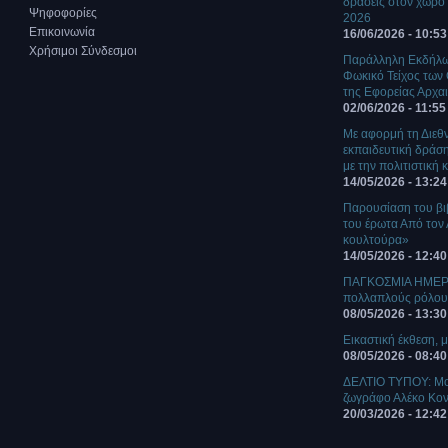
δράσεις στον χώρο 
Ψηφοφορίες
2026
Επικοινωνία
16/06/2026 - 10:53
Χρήσιμοι Σύνδεσμοι
Παράλληλη Εκδήλωσ
Φωκικό Τείχος των
της Εφορείας Αρχα
02/06/2026 - 11:55
Με αφορμή τη Διεθ
εκπαιδευτική δράση
με την πολιτιστική
14/05/2026 - 13:24
Παρουσίαση του βι
του έρωτα Από τον
κουλτούρα»
14/05/2026 - 12:40
ΠΑΓΚΟΣΜΙΑ ΗΜΕΡΑ
πολλαπλούς ρόλο
08/05/2026 - 13:30
Eικαστική έκθεση, μ
08/05/2026 - 08:40
ΔΕΛΤΙΟ ΤΥΠΟΥ: Mο
ζωγράφο Αλέκο Κο
20/03/2026 - 12:42