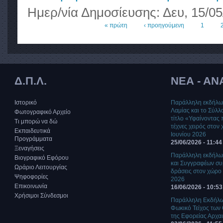
Ημερ/νία Δημοσίευσης:
Δευ, 15/05
« πρώτη
‹ προηγούμενη
1
Σελίδες
Δ.Π.Λ.
ΝΕΑ - ΑΝ
Ιστορικό
Παράλληλη εκδήλωσ
Λαμίας και το Σύλ
Φωτογραφικό Αρχείο
τίτλο «Υφαίνοντας 
Τι μπορώ να δώ
τέχνες χειρός στον
Εκπαιδευτικά
Ιουνίου 2026
Προγράμματα
25/06/2026 - 11:44
Ξεναγήσεις
Παράλληλη εκδήλω
Βιογραφικό Εφόρου
και Συγγραφέων συμ
Ωράριο Λειτουργίας
δράσεις στον χώρο 
Ψηφοφορίες
2026
Επικοινωνία
16/06/2026 - 10:53
Χρήσιμοι Σύνδεσμοι
Παράλληλη Εκδήλωσ
Φωκικό Τείχος των
της Εφορείας Αρχα