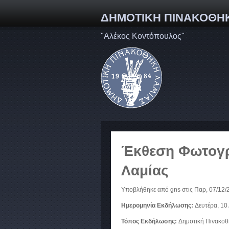
ΔΗΜΟΤΙΚΗ ΠΙΝΑΚΟΘΗ
"Αλέκος Κοντόπουλος"
Έκθεση Φωτογρ
Λαμίας
Υποβλήθηκε από
gns
στις Παρ, 07/12/2
Ημερομηνία Εκδήλωσης:
Δευτέρα, 10
Τόπος Εκδήλωσης:
Δημοτική Πινακοθ