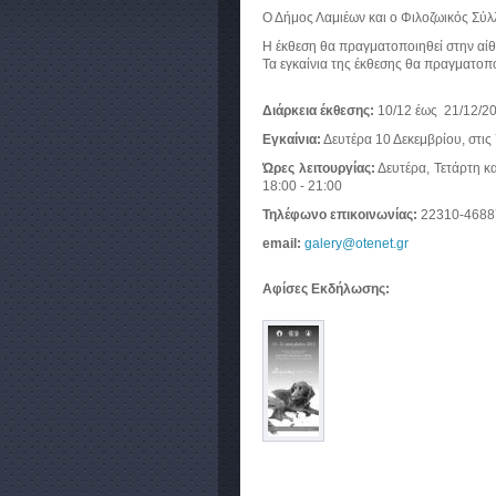
Ο Δήμος Λαμιέων και ο Φιλοζωικός Σύ
Η έκθεση θα πραγματοποιηθεί στην αί
Τα εγκαίνια της έκθεσης θα πραγματοπ
Διάρκεια έκθεσης:
10/12 έως 21/12/2
Εγκαίνια:
Δευτέρα 10 Δεκεμβρίου, στις 
Ώρες λειτουργίας:
Δευτέρα, Τετάρτη κ
18:00 - 21:00
Τηλέφωνο επικοινωνίας:
22310-4688
email:
galery@otenet.gr
Αφίσες Εκδήλωσης: