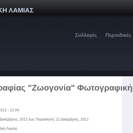
Παράκαμψη προς το κυρίως περιεχόμενο
ΚΗ ΛΑΜΙΑΣ
Συλλογές
Περιοδικές
αφίας "Ζωογονία" Φωτογραφική
012 - 12:04.
 Δεκέμβριος, 2012
έως
Παρασκευή, 21 Δεκέμβριος, 2012
ήκη Λαμίας