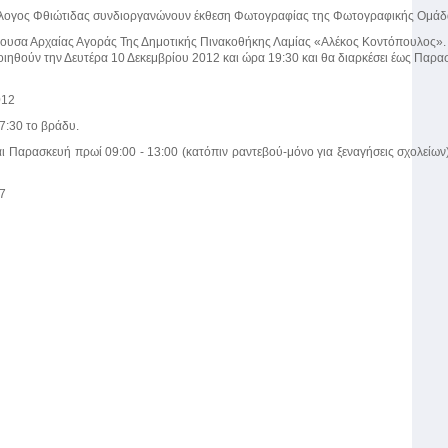
λλογος Φθιώτιδας συνδιοργανώνουν έκθεση Φωτογραφίας της Φωτογραφικής Ομάδας Λ
θουσα Αρχαίας Αγοράς Της Δημοτικής Πινακοθήκης Λαμίας «Αλέκος Κοντόπουλος».
οιηθούν την Δευτέρα 10 Δεκεμβρίου 2012 και ώρα 19:30 και θα διαρκέσει έως Παρα
012
7:30 το βράδυ.
αι Παρασκευή πρωί 09:00 - 13:00 (κατόπιν ραντεβού-μόνο για ξεναγήσεις σχολεί
7