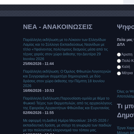
ΝΕΑ - ΑΝΑΚΟΙΝΩΣΕΙΣ
Ψηφο
Παράλληλη εκδήλωση με το Λύκειον των Ελληνίδων
Πείτε μας
Λαμίας και το Σύλλογο Εκπαιδεύσεως Νεανίδων με
ΔΠΛ
τίτλο «Υφαίνοντας πολύτιμους δεσμούς μέσα από τις
Επιλογές
τέχνες χειρός στον χώρο έκθεσης την Δευτέρα 29
Άριστη
Ιουνίου 2026
Πολύ Κ
25/06/2026 - 11:44
Καλή
Παράλληλη εκδήλωση: Ο Όμιλος Φθιωτών Λογοτεχνών
Μέτρια
και Συγγραφέων συμμετέχει δημιουργικά, με δύο
δράσεις στον χώρο έκθεσης την Πέμπτη 18 Ιουνίου
2026
16/06/2026 - 10:53
Όλες οι Ψ
Αποτελέσ
Παράλληλη Εκδήλωση:Παρουσίαση-ομιλία με θέμα το
Φωκικό Τείχος των Θερμοπυλών, από τις αρχαιολόγους
Τι μ
της Εφορείας Αρχαιοτήτων Φθιώτιδας και Ευρυτανίας
02/06/2026 - 11:55
Δημο
Με αφορμή τη Διεθνή Ημέρα Μουσείων: 18-05-2026 /
εκπαιδευτική δράση, με στόχο τη γνωριμία των παιδιών
Έργα Χαρα
με την πολιτιστική κληρονομιά του τόπου μας.
Μόνιμη έκ