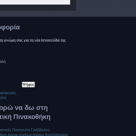
φορία
 τη γνώμη σας για τη νέα Ιστοσελίδα της
αλή
ηφοφορίες
ματα
πορώ να δω στη
τική Πινακοθήκη
κτικής Παναγιώτη Γράββαλου
θεση έργων σχεδίων Αλέκου Κοντόπουλου