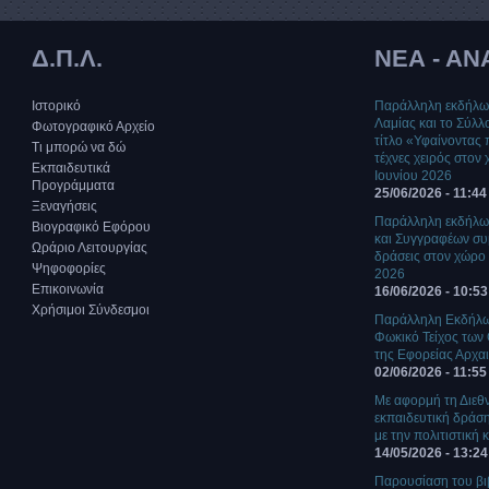
Δ.Π.Λ.
ΝΕΑ - ΑΝ
Ιστορικό
Παράλληλη εκδήλωσ
Λαμίας και το Σύλ
Φωτογραφικό Αρχείο
τίτλο «Υφαίνοντας 
Τι μπορώ να δώ
τέχνες χειρός στον
Εκπαιδευτικά
Ιουνίου 2026
Προγράμματα
25/06/2026 - 11:44
Ξεναγήσεις
Παράλληλη εκδήλω
Βιογραφικό Εφόρου
και Συγγραφέων συμ
Ωράριο Λειτουργίας
δράσεις στον χώρο 
Ψηφοφορίες
2026
Επικοινωνία
16/06/2026 - 10:53
Χρήσιμοι Σύνδεσμοι
Παράλληλη Εκδήλωσ
Φωκικό Τείχος των
της Εφορείας Αρχα
02/06/2026 - 11:55
Με αφορμή τη Διεθ
εκπαιδευτική δράση
με την πολιτιστική
14/05/2026 - 13:24
Παρουσίαση του βι