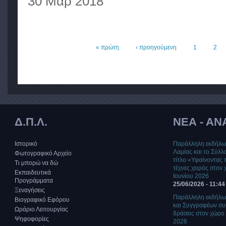
30 Μαρ 2018
« πρώτη
‹ προηγούμενη
1
2
Σελίδες
Δ.Π.Λ.
ΝΕΑ - ΑΝ
Ιστορικό
Παράλληλη εκδήλωσ
Λαμίας και το Σύλ
Φωτογραφικό Αρχείο
τίτλο «Υφαίνοντας 
Τι μπορώ να δώ
τέχνες χειρός στον
Εκπαιδευτικά
Ιουνίου 2026
Προγράμματα
25/06/2026 - 11:44
Ξεναγήσεις
Παράλληλη εκδήλω
Βιογραφικό Εφόρου
και Συγγραφέων συμ
Ωράριο Λειτουργίας
δράσεις στον χώρο 
Ψηφοφορίες
2026